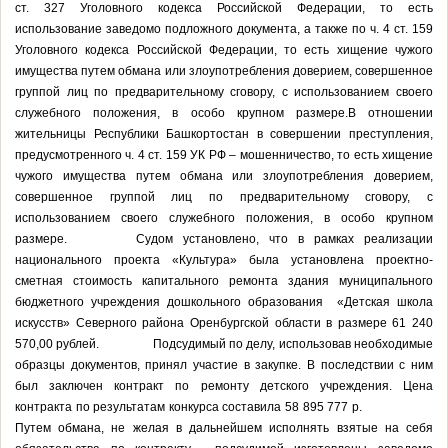
ст. 327 Уголовного кодекса Российской Федерации, то есть
использование заведомо подложного документа, а также по ч. 4 ст. 159
Уголовного кодекса Российской Федерации, то есть хищение чужого
имущества путем обмана или злоупотребления доверием, совершенное
группой лиц по предварительному сговору, с использованием своего
служебного положения, в особо крупном размере.В отношении
жительницы Республики Башкортостан в совершении преступления,
предусмотренного ч. 4 ст. 159 УК РФ – мошенничество, то есть хищение
чужого имущества путем обмана или злоупотребления доверием,
совершенное группой лиц по предварительному сговору, с
использованием своего служебного положения, в особо крупном
размере. Судом установлено, что в рамках реализации
национального проекта «Культура» была установлена проектно-
сметная стоимость капитального ремонта здания муниципального
бюджетного учреждения дошкольного образования «Детская школа
искусств» Северного района Оренбургской области в размере 61 240
570,00 рублей. Подсудимый по делу, использовав необходимые
образцы документов, принял участие в закупке. В последствии с ним
был заключен контракт по ремонту детского учреждения. Цена
контракта по результатам конкурса составила 58 895 777 р.
Путем обмана, не желая в дальнейшем исполнять взятые на себя