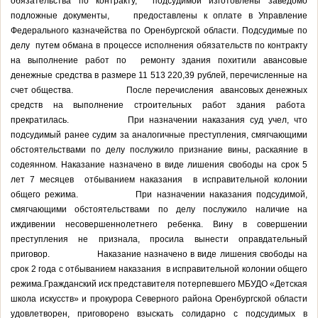
обязательства по контракту, подсудимой изготовлены заведомо
подложные документы, предоставлены к оплате в Управление
Федерального казначейства по Оренбургской области. Подсудимые по
делу путем обмана в процессе исполнения обязательств по контракту
на выполнение работ по ремонту здания похитили авансовые
денежные средства в размере 11 513 220,39 рублей, перечисленные на
счет общества. После перечисления авансовых денежных
средств на выполнение строительных работ здания работа
прекратилась. При назначении наказания суд учел, что
подсудимый ранее судим за аналогичные преступления, смягчающими
обстоятельствами по делу послужило признание вины, раскаяние в
содеянном. Наказание назначено в виде лишения свободы на срок 5
лет 7 месяцев отбыванием наказания в исправительной колонии
общего режима. При назначении наказания подсудимой,
смягчающими обстоятельствами по делу послужило наличие на
иждивении несовершеннолетнего ребенка. Вину в совершении
преступления не признала, просила вынести оправдательный
приговор. Наказание назначено в виде лишения свободы на
срок 2 года с отбыванием наказания в исправительной колонии общего
режима.Гражданский иск представителя потерпевшего МБУДО «Детская
школа искусств» и прокурора Северного района Оренбургской области
удовлетворен, приговорено взыскать солидарно с подсудимых в