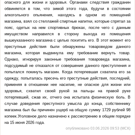
опасного для жизни и здоровья. Органами следствия гражданин
обвиняется в том, что зимой этого года, будучи в состоянии
алкогольного опьянения, находясь в одном из помещений
магазина, взял со стеллажей спиртные напитки, которые спрятал за
пояс, одетых на нем спортивных брюках, после чего с данным
имуществом направился в сторону выхода из помещения
вышеуказанного магазина с целью похитить его. В этот момент его
преступные действия были обнаружены товароведом данного
магазина, которая выдвинула ему требование вернуть товар.
Однако, игнорируя законные требования товароведа магазина,
подсудимый не отказался от совершения данного преступления и
попытался покинуть магазин. Когда потерпевшая схватила его за
одежду, попыталась пресечь его преступные действия, последний,
применяя в отношении нее насилие, не опасное для жизни или
здоровья, схватил своей рукой за пальцы на правой руке
потерпевшей, сжав их, отчего она испытала физическую боль. В
случае доведения преступного умысла до конца, собственнику
магазина был бы причинен ущерб на общую сумму 1729 рублей 98
копеек.Уголовное дело назначено к рассмотрению в общем порядке
на 15 июня 2026 года.
опубликовано 03.06.2026 09:53 (МСК)