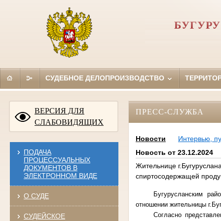
БУГУР
СУДЕБНОЕ ДЕЛОПРОИЗВОДСТВО
ТЕРРИТО
ВЕРСИЯ ДЛЯ
ПРЕСС-СЛУЖБА
СЛАБОВИДЯЩИХ
Новости
Интервью, п
ПОДАЧА
Новость от 23.12.2024
ПРОЦЕССУАЛЬНЫХ
Жительнице г.Бугуруслан
ДОКУМЕНТОВ В
ЭЛЕКТРОННОМ ВИДЕ
спиртосодержащей проду
Бугурусланским рай
О СУДЕ
отношении жительницы г.Бу
Согласно представле
СУДЕЙСКОЕ