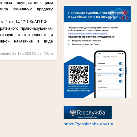
____________________________
дителем осуществляющими
вила розничную продажу
. 1 ст. 14.17.1 КоАП РФ.
ративного правонарушения,
тивную ответственность и
новной наказание в виде
ковано 23.12.2024 08:58 (МСК)
https://gossluzhba.gov.ru/