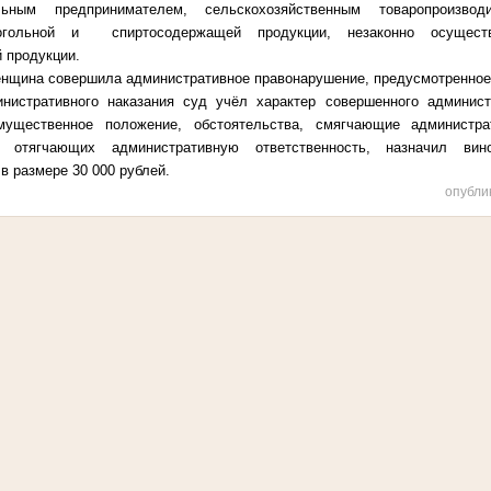
альным предпринимателем, сельскохозяйственным товаропроизво
огольной и спиртосодержащей продукции, незаконно осущест
 продукции.
нщина совершила административное правонарушение, предусмотренное ч
нистративного наказания суд учёл характер совершенного админист
мущественное положение, обстоятельства, смягчающие администра
тв отягчающих административную ответственность, назначил ви
в размере 30 000 рублей.
опубли