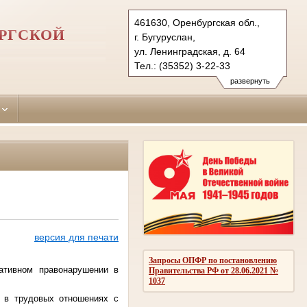
461630, Оренбургская обл.,
РГСКОЙ
г. Бугуруслан,
ул. Ленинградская, д. 64
Тел.: (35352) 3-22-33
buguruslansky.orb@sudrf.ru
развернуть
версия для печати
Запросы ОПФР по постановлению
ативном правонарушении в
Правительства РФ от 28.06.2021 №
1037
м в трудовых отношениях с