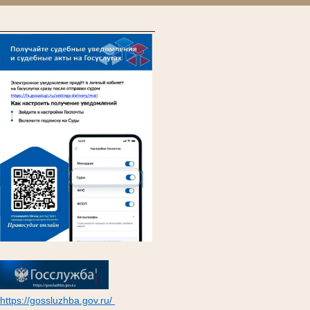
____________________________
https://gossluzhba.gov.ru/