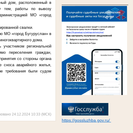
____________________________
рный дом, расположенный в
ду тем, работы по вывозу
администрацией МО «город
ированной свалки.
ию МО «город Бугуруслан» в
многоквартирного дома.
ь участником региональной
мо переселения граждан,
ринятия со стороны органа
е сноса аварийного жилья,
ые требования были судом
ковано 24.12.2024 10:33 (МСК)
https://gossluzhba.gov.ru/