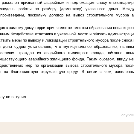
ю расселен признанный аварийным и подлежащим сносу многокварти
изведены работы по разбору (демонтажу) указанного дома. Меж
 произведены, поскольку договор на вывоз строительного мусора 
щая к жилому дому территория является местом образования несанкцион
онным бездействие ответчика в указанной части и обязать администрац
ствить меры по вывозу и ликвидации строительного мусора после сноса 
 дела судом установлено, что муниципальное образование, являяс
еселения граждан из аварийного жилищного фонда, обязано поми
уществующего аварийного жилищного фонда. Таким образом, ввиду неп
действенных мер по организации вывоза строительного мусора посл
н на благоприятную окружающую среду. В связи с чем, заявленн
лу не вступил.
опубли