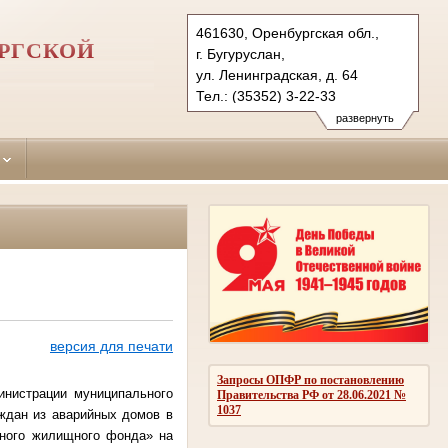
461630, Оренбургская обл.,
РГСКОЙ
г. Бугуруслан,
ул. Ленинградская, д. 64
Тел.: (35352) 3-22-33
buguruslansky.orb@sudrf.ru
развернуть
версия для печати
Запросы ОПФР по постановлению
инистрации муниципального
Правительства РФ от 28.06.2021 №
1037
аждан из аварийных домов в
йного жилищного фонда» на