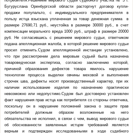
потребителя.Решением мирового судьи судебного участка № 3 г.
Бугуруслана Оренбургской области расторгнут договор купли-
продажи полупальто, с индивидуального предпринимателя в
пользу истца взыскана уплаченная за товар денежная сумма в
размере 27690,71 руб., неустойка в размере 30000 руб., в счет
компенсации морального вреда 1000 руб., штраф в размере 20000
руб. Не согласившись с решением мирового судьи, ответчиком
подана апелляционная жалоба, в которой решение мирового судьи
просил отменить.Судом апелляционной инстанции установлено,
что при рассмотрении дела мировым судьей была назначена
товароведческая экспертиза, согласно заключению которой,
причиной образования дефектов товара явилось нарушение
технологии процесса выделки овчины меховой и выполнения
строчек шва, дефекты носят производственный характер, при их
наличии использование изделия по назначению практически
невозможно или недопустимо.Судом был достоверно установлен
факт нарушения прав истца как потребителя со стороны ответчика,
поскольку он в нарушение положений закона о защите прав
потребителей должным образом возложенные на него
обязательства не исполнил, в связи с чем, вывод мирового судьи
об обоснованности заявленных истцом требований является
верным и подтвержден исследованными в ходе судебного