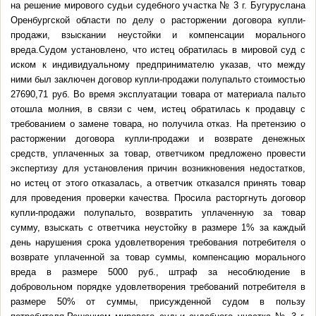
на решение мирового судьи судебного участка № 3 г. Бугуруслана
Оренбургской области по делу о расторжении договора купли-
продажи, взыскании неустойки и компенсации морального
вреда.Судом установлено, что истец обратилась в мировой суд с
иском к индивидуальному предпринимателю указав, что между
ними был заключен договор купли-продажи полупальто стоимостью
27690,71 руб. Во время эксплуатации товара от материала пальто
отошла молния, в связи с чем, истец обратилась к продавцу с
требованием о замене товара, но получила отказ. На претензию о
расторжении договора купли-продажи и возврате денежных
средств, уплаченных за товар, ответчиком предложено провести
экспертизу для установления причин возникновения недостатков,
но истец от этого отказалась, а ответчик отказался принять товар
для проведения проверки качества. Просила расторгнуть договор
купли-продажи полупальто, возвратить уплаченную за товар
сумму, взыскать с ответчика неустойку в размере 1% за каждый
день нарушения срока удовлетворения требования потребителя о
возврате уплаченной за товар суммы, компенсацию морального
вреда в размере 5000 руб., штраф за несоблюдение в
добровольном порядке удовлетворения требований потребителя в
размере 50% от суммы, присужденной судом в пользу