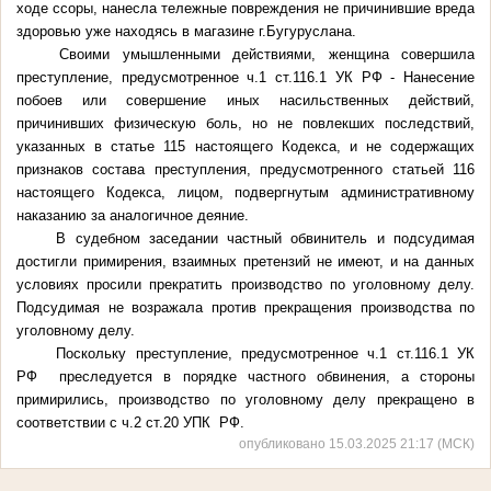
ходе ссоры, нанесла тележные повреждения не причинившие вреда
здоровью уже находясь в магазине г.Бугуруслана.
Своими умышленными действиями, женщина совершила
преступление, предусмотренное ч.1 ст.116.1 УК РФ - Нанесение
побоев или совершение иных насильственных действий,
причинивших физическую боль, но не повлекших последствий,
указанных в статье 115 настоящего Кодекса, и не содержащих
признаков состава преступления, предусмотренного статьей 116
настоящего Кодекса, лицом, подвергнутым административному
наказанию за аналогичное деяние.
В судебном заседании частный обвинитель и подсудимая
достигли примирения, взаимных претензий не имеют, и на данных
условиях просили прекратить производство по уголовному делу.
Подсудимая не возражала против прекращения производства по
уголовному делу.
Поскольку преступление, предусмотренное ч.1 ст.116.1 УК
РФ преследуется в порядке частного обвинения, а стороны
примирились, производство по уголовному делу прекращено в
соответствии с ч.2 ст.20 УПК РФ.
опубликовано 15.03.2025 21:17 (МСК)