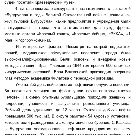
судей посетили Краеведческий музей.
В выставочном зале экскурсанты познакомились с выставкой
«Бугуруслан в годы Великой Отечественной войны», узнали как
жил тыловой Бугуруслан, какие предприятия и учреждения были
эвакуированы в город, что изготавливали для нужд фронта
местные артели «Красный канат», «Красные бойцы», «РККА», «1
Мая» и горпромкомбинат.
Из интересных фактов: -Несмотря на острый недостаток
врачей, медицинское обслуживание населения города было
высококвалифицированным. Были освоены и внедрены новые
методы лечения. Врач Фиалков за 1944 гол провел 600 сложных
хирургических операций. Врач Волженский производил операции
глаз методом академика Филатова с пересадкой роговицы.
-Уже на 2ой день войны многие нефтяники получили повестки.
За несколько месяцев на фронт ушли почти полторы тысячи
человек. На смену опытным бурильщикам приходили женщины и
подростки, учащиеся и выпускники ремесленного училища.
Рабочий день удлинился до 12 часов. Суточная добыча нефти
превышала 500 тыс. м3. В округе работали 54 буровых установки,
которые вели разведочное и эксплуатационное бурение. С Кавказа
в Бугуруслан эвакуировались нефтяные предприятия со всем