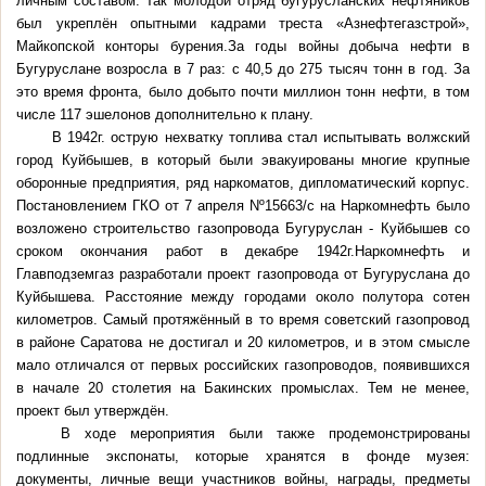
личным составом. Так молодой отряд бугурусланских нефтяников
был укреплён опытными кадрами треста «Азнефтегазстрой»,
Майкопской конторы бурения.За годы войны добыча нефти в
Бугуруслане возросла в 7 раз: с 40,5 до 275 тысяч тонн в год. За
это время фронта, было добыто почти миллион тонн нефти, в том
числе 117 эшелонов дополнительно к плану.
В 1942г. острую нехватку топлива стал испытывать волжский
город Куйбышев, в который были эвакуированы многие крупные
оборонные предприятия, ряд наркоматов, дипломатический корпус.
Постановлением ГКО от 7 апреля Nº15663/с на Наркомнефть было
возложено строительство газопровода Бугуруслан - Куйбышев со
сроком окончания работ в декабре 1942г.Наркомнефть и
Главподземгаз разработали проект газопровода от Бугуруслана до
Куйбышева. Расстояние между городами около полутора сотен
километров. Самый протяжённый в то время советский газопровод
в районе Саратова не достигал и 20 километров, и в этом смысле
мало отличался от первых российских газопроводов, появившихся
в начале 20 столетия на Бакинских промыслах. Тем не менее,
проект был утверждён.
В ходе мероприятия были также продемонстрированы
подлинные экспонаты, которые хранятся в фонде музея:
документы, личные вещи участников войны, награды, предметы