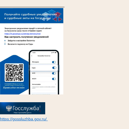
____________________________
https://gossluzhba.gov.ru/