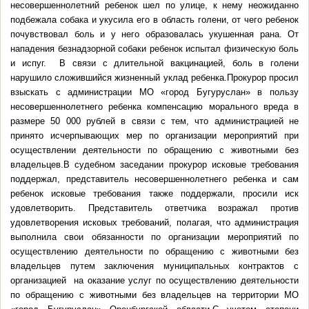
несовершеннолетний ребенок шел по улице, к нему неожиданно
подбежала собака и укусила его в область голени, от чего ребенок
почувствовал боль и у него образовалась укушенная рана. От
нападения безнадзорной собаки ребенок испытал физическую боль
и испуг. В связи с длительной вакцинацией, боль в голени
нарушило сложившийся жизненный уклад ребенка.Прокурор просил
взыскать с администрации МО «город Бугуруслан» в пользу
несовершеннолетнего ребенка компенсацию морального вреда в
размере 50 000 рублей в связи с тем, что администрацией не
принято исчерпывающих мер по организации мероприятий при
осуществлении деятельности по обращению с животными без
владельцев.В судебном заседании прокурор исковые требования
поддержал, представитель несовершеннолетнего ребенка и сам
ребенок исковые требования также поддержали, просили иск
удовлетворить. Представитель ответчика возражал против
удовлетворения исковых требований, полагая, что администрация
выполнила свои обязанности по организации мероприятий по
осуществлению деятельности по обращению с животными без
владельцев путем заключения муниципальных контрактов с
организацией на оказание услуг по осуществлению деятельности
по обращению с животными без владельцев на территории МО