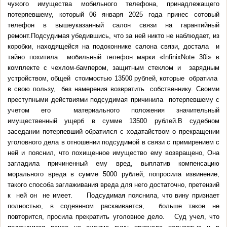
чужого имущества мобильного телефона, принадлежащего
потерпевшему, который 06 января 2025 года принес сотовый
телефон в вышеуказанный салон связи на гарантийный
ремонт.Подсудимая убедившись, что за ней никто не наблюдает, из
коробки, находящейся на подоконнике салона связи, достала и
тайно похитила мобильный телефон марки «InfinixNote 30i» в
комплекте с чехлом-бампером, защитным стеклом и зарядным
устройством, общей стоимостью 13500 рублей, которые обратила
в свою пользу, без намерения возвратить собственнику. Своими
преступными действиями подсудимая причинила потерпевшему с
учетом его материального положения значительный
имущественный ущерб в сумме 13500 рублей.В судебном
заседании потерпевший обратился с ходатайством о прекращении
уголовного дела в отношении подсудимой в связи с примирением с
ней и пояснил, что похищенное имущество ему возвращено, Она
загладила причиненный ему вред, выплатив компенсацию
морального вреда в сумме 5000 рублей, попросила извинение,
такого способа заглаживания вреда для него достаточно, претензий
к ней он не имеет. Подсудимая пояснила, что вину признает
полностью, в содеянном раскаивается, больше такое не
повторится, просила прекратить уголовное дело. Суд учел, что