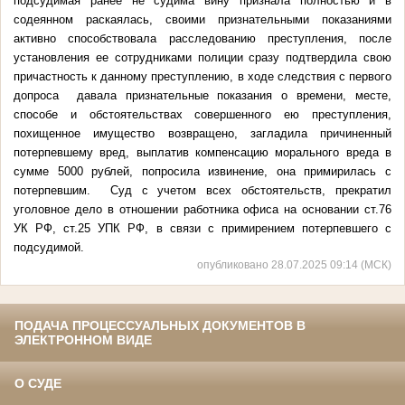
подсудимая ранее не судима вину признала полностью и в
содеянном раскаялась, своими признательными показаниями
активно способствовала расследованию преступления, после
установления ее сотрудниками полиции сразу подтвердила свою
причастность к данному преступлению, в ходе следствия с первого
допроса давала признательные показания о времени, месте,
способе и обстоятельствах совершенного ею преступления,
похищенное имущество возвращено, загладила причиненный
потерпевшему вред, выплатив компенсацию морального вреда в
сумме 5000 рублей, попросила извинение, она примирилась с
потерпевшим. Суд с учетом всех обстоятельств, прекратил
уголовное дело в отношении работника офиса на основании ст.76
УК РФ, ст.25 УПК РФ, в связи с примирением потерпевшего с
подсудимой.
опубликовано 28.07.2025 09:14 (МСК)
ПОДАЧА ПРОЦЕССУАЛЬНЫХ ДОКУМЕНТОВ В
ЭЛЕКТРОННОМ ВИДЕ
О СУДЕ