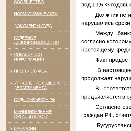
СООБЩЕСТВО
под 19,5 % годовы
НОРМАТИВНЫЕ АКТЫ
Должник не 
нарушались сроки
ДОКУМЕНТЫ СУДА
Между банко
СУДЕБНОЕ
согласно которому
ДЕЛОПРОИЗВОДСТВО
настоящему креди
СПРАВОЧНАЯ
Факт предост
ИНФОРМАЦИЯ
В настоящее
ПРЕСС-СЛУЖБА
продолжает наруш
УПРАВЛЕНИЕ СУДЕБНОГО
В соответст
ДЕПАРТАМЕНТА
предъявляется в с
СУДЫ СУБЪЕКТА РФ
Согласно св
МУНИЦИПАЛЬНЫЕ
граждан РФ, ответ
ОРГАНЫ ВЛАСТИ
Бугурусланским 
ВАКАНСИИ