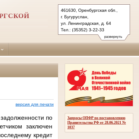
461630, Оренбургская обл.,
РГСКОЙ
г. Бугуруслан,
ул. Ленинградская, д. 64
Тел.: (35352) 3-22-33
buguruslansky.orb@sudrf.ru
развернуть
версия для печати
 задолженности по
Запросы ОПФР по постановлению
Правительства РФ от 28.06.2021 №
етчиком заключен
1037
последнему кредит