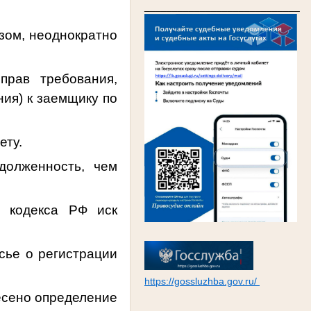
____________________________
зом, неоднократно
прав требования,
ния) к заемщику по
ету.
адолженность, чем
о кодекса РФ иск
сье о регистрации
https://gossluzhba.gov.ru/
сено определение