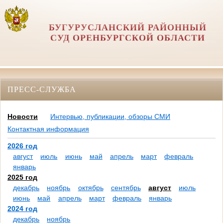
БУГУРУСЛАНСКИЙ РАЙОННЫЙ
СУД ОРЕНБУРГСКОЙ ОБЛАСТИ
ПРЕСС-СЛУЖБА
Новости
Интервью, публикации, обзоры СМИ
Контактная информация
2026 год
август
июль
июнь
май
апрель
март
февраль
январь
2025 год
декабрь
ноябрь
октябрь
сентябрь
август
июль
июнь
май
апрель
март
февраль
январь
2024 год
декабрь
ноябрь