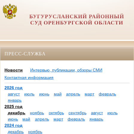
БУГУРУСЛАНСКИЙ РАЙОННЫЙ
СУД ОРЕНБУРГСКОЙ ОБЛАСТИ
ПРЕСС-СЛУЖБА
Новости
Интервью, публикации, обзоры СМИ
Контактная информация
2026 год
август
июль
июнь
май
апрель
март
февраль
январь
2025 год
декабрь
ноябрь
октябрь
сентябрь
август
июль
июнь
май
апрель
март
февраль
январь
2024 год
декабрь
ноябрь