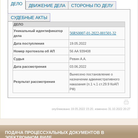
ДЕЛО
ДВИЖЕНИЕ ДЕЛА
СТОРОНЫ ПО ДЕЛУ
СУДЕБНЫЕ АКТЫ
ДЕЛО
Уникальный идентификатор
56RS0007-01-2022-001501-32
дела
Дата поступления
19.05.2022
Номер протокола об АП
56 АА 939408
Судья
Ревин А.А.
Дата рассмотрения
03.06.2022
Вынесено постановление о
назначении административного
Результат рассмотрения
наказания (п.1 ч.1 ст.29.9 КоАП
РФ)
опубликовано 19.05.2022 15:20, изменено 31.10.2022 20:27
ПОДАЧА ПРОЦЕССУАЛЬНЫХ ДОКУМЕНТОВ В
ЭЛЕКТРОННОМ ВИДЕ