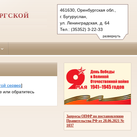
461630, Оренбургская обл.,
РГСКОЙ
г. Бугуруслан,
ул. Ленинградская, д. 64
Тел.: (35352) 3-22-33
buguruslansky.orb@sudrf.ru
развернуть
гой сервер
]
е или обратитесь
Запросы ОПФР по постановлению
Правительства РФ от 28.06.2021 №
1037