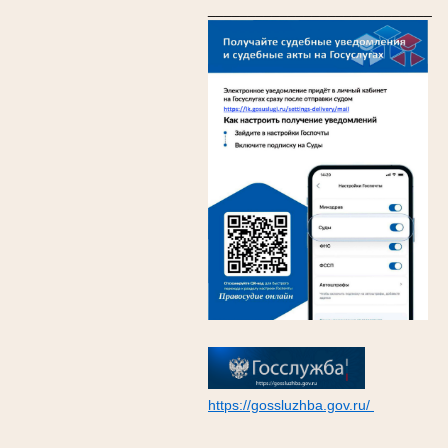
____________________________
https://gossluzhba.gov.ru/